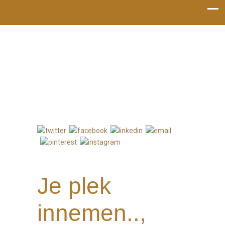
Bel mij: 06-53119022
Je plek
innemen..,