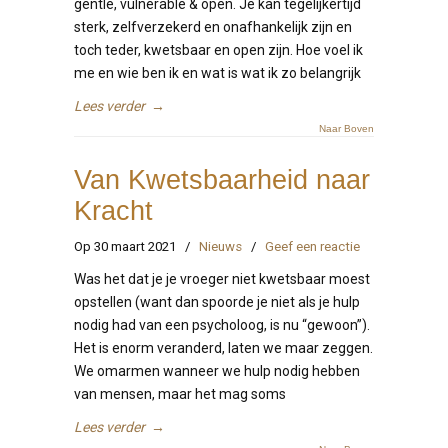
gentle, vulnerable & open. Je kan tegelijkertijd
sterk, zelfverzekerd en onafhankelijk zijn en
toch teder, kwetsbaar en open zijn. Hoe voel ik
me en wie ben ik en wat is wat ik zo belangrijk
Lees verder
→
Naar Boven
Van Kwetsbaarheid naar
Kracht
Op 30 maart 2021
/
Nieuws
/
Geef een reactie
Was het dat je je vroeger niet kwetsbaar moest
opstellen (want dan spoorde je niet als je hulp
nodig had van een psycholoog, is nu “gewoon”).
Het is enorm veranderd, laten we maar zeggen.
We omarmen wanneer we hulp nodig hebben
van mensen, maar het mag soms
Lees verder
→