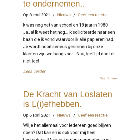
te ondernemen..
Op 8 april 2021
/
Nieuws
/
Geef een reactie
k was nog net van school en 18 jaar in 1980
JaJa! Ik weet het nog… Ik solliciteerde naar een
baan die ik vond waarvoor ik alle papieren had.
Je wordt nooit serieus genomen bij onze
klanten zijn we bang voor… Nou, leeftijd doet er
niet toe!
Lees verder
→
Naar Boven
De Kracht van Loslaten
is L(i)efhebben.
Op 6 april 2021
/
Nieuws
/
Geef een reactie
Wil je het allemaal voor iedereen goed blijven
doen? Dat kan en is ook voor mij heel
herkenbaar..Maar er komen momenten in je